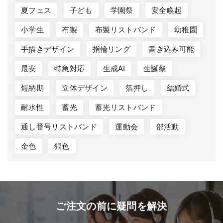
夏フェス
子ども
学園祭
安全喚起
小学生
布製
布製リストバンド
幼稚園
手描きデザイン
指輪リング
書き込み可能
最安
特急対応
生成AI
生誕祭
短納期
立体デザイン
箔押し
結婚式
耐水性
蓄光
蓄光リストバンド
通し番号リストバンド
運動会
部活動
金色
銀色
ご注文の前に疑問を解決