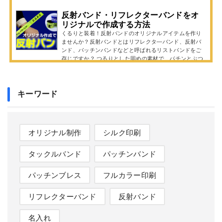
反射バンド・リフレクターバンドをオ
リジナルで作成する方法
くるりと装着！反射バンドのオリジナルアイテムを作り
ませんか？反射バンドとはリフレクタ―バンド、反射バ
ンド、パッチンバンドなどと呼ばれるリストバンドをご
存じですか？ つるりとした固めの素材で、パチンとぶつ
けるとくるりと巻き付くタイプのリストバンドで、子ど
ものころに遊んだという方もいらっしゃるかもしれませ
ん。こちらのリストバンドは表面が光に反射して光るた
め、交通安全アイテムとしての需要も高く、配布しやす
キーワード
いグッズとして注目を集めています。
オリジナル制作
シルク印刷
タックルバンド
パッチンバンド
パッチンブレス
フルカラー印刷
リフレクターバンド
反射バンド
名入れ