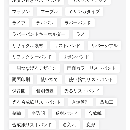
ボタン付きリストバンド
マスクストラップ
マラソン
マーブル
ミサンガタイプ
ライブ
ラババン
ラバーバンド
ラバーバンドキーホルダー
ラメ
リサイクル素材
リストバンド
リバーシブル
リフレクターバンド
リボンバンド
一周つなげるデザイン
両面カラーリストバンド
両面印刷
使い捨て
使い捨てリストバンド
保育園
個別包装
光るリストバンド
光る合成紙リストバンド
入場管理
凸加工
刺繍
半透明
反射バンド
合成紙
合成紙リストバンド
名入れ
変形