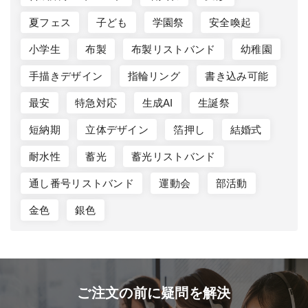
夏フェス
子ども
学園祭
安全喚起
小学生
布製
布製リストバンド
幼稚園
手描きデザイン
指輪リング
書き込み可能
最安
特急対応
生成AI
生誕祭
短納期
立体デザイン
箔押し
結婚式
耐水性
蓄光
蓄光リストバンド
通し番号リストバンド
運動会
部活動
金色
銀色
ご注文の前に疑問を解決