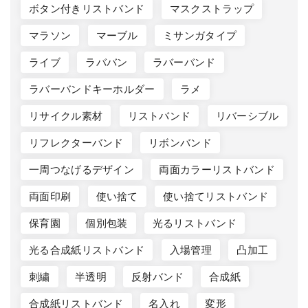
ボタン付きリストバンド
マスクストラップ
マラソン
マーブル
ミサンガタイプ
ライブ
ラババン
ラバーバンド
ラバーバンドキーホルダー
ラメ
リサイクル素材
リストバンド
リバーシブル
リフレクターバンド
リボンバンド
一周つなげるデザイン
両面カラーリストバンド
両面印刷
使い捨て
使い捨てリストバンド
保育園
個別包装
光るリストバンド
光る合成紙リストバンド
入場管理
凸加工
刺繍
半透明
反射バンド
合成紙
合成紙リストバンド
名入れ
変形