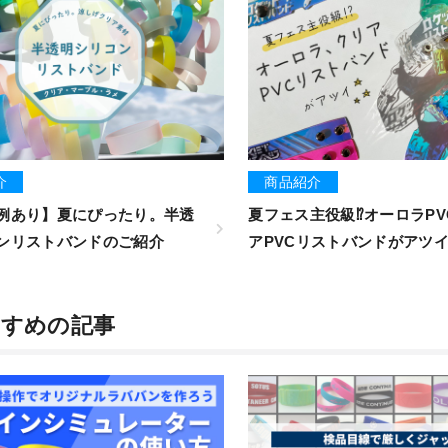
介
商品紹介
例あり】夏にぴったり。半透
夏フェス主役級⁉オーロラPV
ンリストバンドのご紹介
アPVCリストバンドがアツ
すすめの記事