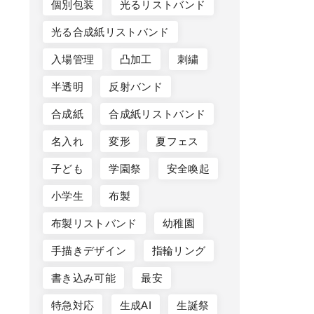
個別包装
光るリストバンド
光る合成紙リストバンド
入場管理
凸加工
刺繍
半透明
反射バンド
合成紙
合成紙リストバンド
名入れ
変形
夏フェス
子ども
学園祭
安全喚起
小学生
布製
布製リストバンド
幼稚園
手描きデザイン
指輪リング
書き込み可能
最安
特急対応
生成AI
生誕祭