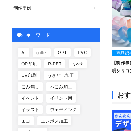
制作事例
キーワード
AI
glitter
GPT
PVC
商品紹
【制作事
QR印刷
R-PET
tyvek
明シリコ
UV印刷
うきだし加工
ごみ無し
へこみ加工
お
イベント
イベント用
イラスト
ウェディング
エコ
エンボス加工