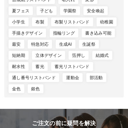
夏フェス
子ども
学園祭
安全喚起
小学生
布製
布製リストバンド
幼稚園
手描きデザイン
指輪リング
書き込み可能
最安
特急対応
生成AI
生誕祭
短納期
立体デザイン
箔押し
結婚式
耐水性
蓄光
蓄光リストバンド
通し番号リストバンド
運動会
部活動
金色
銀色
ご注文の前に疑問を解決