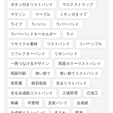
ボタン付きリストバンド
マスクストラップ
マラソン
マーブル
ミサンガタイプ
ライブ
ラババン
ラバーバンド
ラバーバンドキーホルダー
ラメ
リサイクル素材
リストバンド
リバーシブル
リフレクターバンド
リボンバンド
一周つなげるデザイン
両面カラーリストバンド
両面印刷
使い捨て
使い捨てリストバンド
保育園
個別包装
光るリストバンド
光る合成紙リストバンド
入場管理
凸加工
刺繍
半透明
反射バンド
合成紙
合成紙リストバンド
名入れ
変形